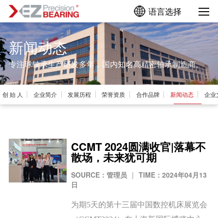
语言选择
新闻动态
专注球轴承生产研发多年，国内知名高精密轴承制造商。
​创 始 人
​企业简介
​发展历程
​荣誉资质
​合作品牌
​新闻动态
​企
CCMT 2024圆满收官|落幕不
散场，未来犹可期
SOURCE：管理员
|
TIME：2024年04月13
日
为期5天的第十三届中国数控机床展览会