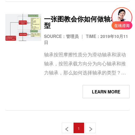
球轴承、高转速深沟球轴承、圆柱滚子
轴承、各类高端非标定制轴承和应用配
一张图教会你如何做轴承选
套方案，希望借此机会与您共同探讨和
型
交流，以便更深入地合作。阔别许久的
SOURCE：管理员
|
TIME：2019年10月11
第十三届中国数控机床展览会
日
（CCMT2024）终于要与大家见面啦，
于2024年4月8-12日在上海·新国际博览中
轴承按照摩擦性质分为滑动轴承和滚动
心举办。此次机床展，XEZ围绕“高精、
轴承，按照承载方向分为向心轴承和推
高效、专业”为核心思想，将充分展示高
力轴承，那么如何选择轴承的类型？有
转速角接触球轴承、高承载角接触球轴
哪些技巧可以在轴承选型时少走弯路？
承、高转速深沟球轴承、圆柱滚子轴
下面这张图希望可以帮助到您。
LEARN MORE
承、各类高端非标定制轴承和应用配套
方案，希望借此机会与您共同探讨和交
流，以便更深入地合作。
1