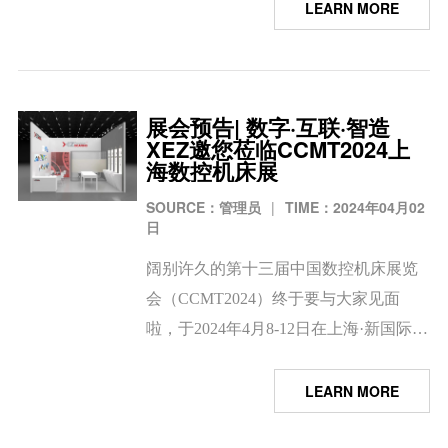
观展的正确打开方式，请您细看！XEZ
LEARN MORE
此次携高精密角接触球轴承、高转速深
沟球轴承、NN双列滚子轴承、特殊定制
类轴承等亮相CCMT 2024。
展会预告| 数字·互联·智造
XEZ邀您莅临CCMT2024上
海数控机床展
SOURCE：管理员
|
TIME：2024年04月02
日
阔别许久的第十三届中国数控机床展览
会（CCMT2024）终于要与大家见面
啦，于2024年4月8-12日在上海·新国际博
览中心举办。此次机床展，XEZ围绕“高
精、高效、专业”为核心思想，将充分展
LEARN MORE
示高转速角接触球轴承、高承载角接触