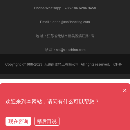
Phone/Whatsapp：+86-186 6286 9458
Email：anna@no2bearing.com
地 址：江苏省无锡市新吴区漓江路1号
邮 箱：scf@xezchina.com
Copyright ©1988-2023
无锡雨露精工有限公司
All rights reserved.
ICP备
案号：
苏ICP备2023037353号-1
×
欢迎来到本网站，请问有什么可以帮您？
XEZ轴承
-
角接触球轴承
-
主轴轴承
-
光伏线切割轴承
-
机床轴承
-
涡轮增压
现在咨询
稍后再说
器轴承